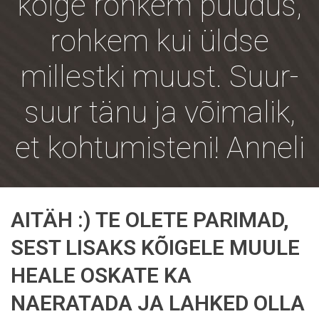
kõige rohkem puudus,
rohkem kui üldse
millestki muust. Suur-
suur tänu ja võimalik,
et kohtumisteni! Anneli
AITÄH :) TE OLETE PARIMAD,
SEST LISAKS KÕIGELE MUULE
HEALE OSKATE KA
NAERATADA JA LAHKED OLLA