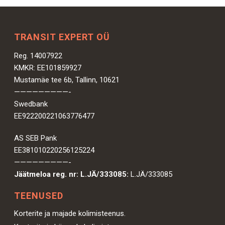
TRANSIT EXPERT OÜ
Reg. 14007922
KMKR: EE101859927
Mustamäe tee 6b, Tallinn, 10621
—————————-
Swedbank
EE922200221063776477
AS SEB Pank
EE381010220256125224
—————————-
Jäätmeloa reg. nr: L.JÄ/333085:
L.JÄ/333085
TEENUSED
Korterite ja majade kolimisteenus.