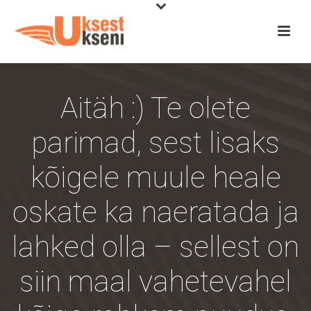
Aitäh :) Te olete
parimad, sest lisaks
kõigele muule heale
oskate ka naeratada ja
lahked olla – sellest on
siin maal vahetevahel