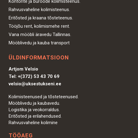
Kontorite ja büroode kolimisteenus.
Rahvusvaheline kolimisteenus.
Eritõsted ja kraana tõsteteenus.
Tööjõu rent, kolimismehe rent.
Vana mööbli äravedu Tallinnas.
Mööblivedu ja kauba transport
ÜLDINFORMATSIOON
Artjom Velsio
Tel:
+(372) 53 43 70 69
velsio@uksestukseni.ee
Kolimisteenused ja tõsteteenused.
Mööblivedu ja kaubavedu.
Logistika ja veokorraldus.
Eritõsted ja erilahendused.
Rahvusvaheline kolimine
TÖÖAEG