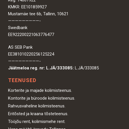
Reg. 14007922
KMKR: EE101859927
Mustamäe tee 6b, Tallinn, 10621
—————————-
Swedbank
EE922200221063776477
AS SEB Pank
EE381010220256125224
—————————-
Jäätmeloa reg. nr: L.JÄ/333085:
L.JÄ/333085
TEENUSED
Korterite ja majade kolimisteenus.
Kontorite ja büroode kolimisteenus.
Rahvusvaheline kolimisteenus.
Eritõsted ja kraana tõsteteenus.
Tööjõu rent, kolimismehe rent.