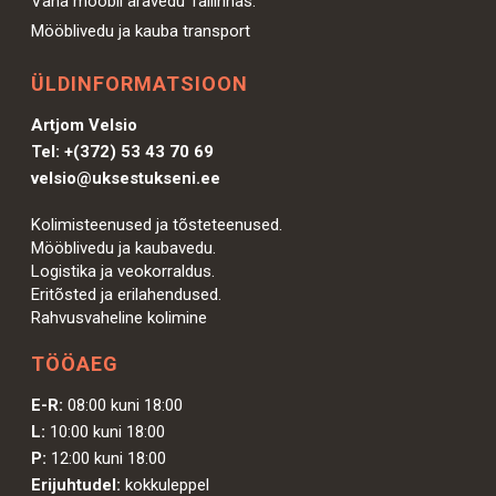
Vana mööbli äravedu Tallinnas.
Mööblivedu ja kauba transport
ÜLDINFORMATSIOON
Artjom Velsio
Tel:
+(372) 53 43 70 69
velsio@uksestukseni.ee
Kolimisteenused ja tõsteteenused.
Mööblivedu ja kaubavedu.
Logistika ja veokorraldus.
Eritõsted ja erilahendused.
Rahvusvaheline kolimine
TÖÖAEG
E-R:
08:00 kuni 18:00
L:
10:00 kuni 18:00
P:
12:00 kuni 18:00
Erijuhtudel:
kokkuleppel