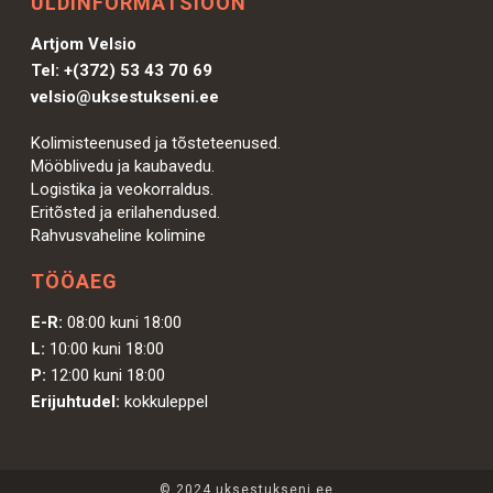
ÜLDINFORMATSIOON
Artjom Velsio
Tel:
+(372) 53 43 70 69
velsio@uksestukseni.ee
Kolimisteenused ja tõsteteenused.
Mööblivedu ja kaubavedu.
Logistika ja veokorraldus.
Eritõsted ja erilahendused.
Rahvusvaheline kolimine
TÖÖAEG
E-R:
08:00 kuni 18:00
L:
10:00 kuni 18:00
P:
12:00 kuni 18:00
Erijuhtudel:
kokkuleppel
© 2024 uksestukseni.ee