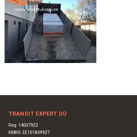
TRANSIT EXPERT OÜ
Reg. 14007922
KMKR: EE101859927