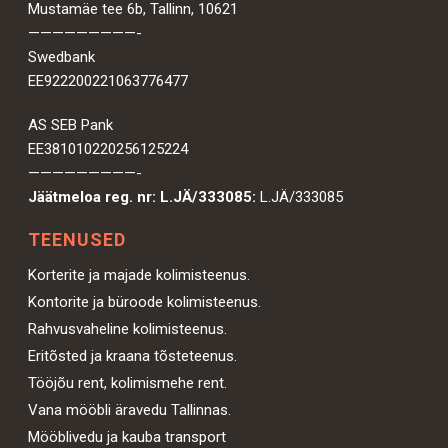
Mustamäe tee 6b, Tallinn, 10621
—————————-
Swedbank
EE922200221063776477
AS SEB Pank
EE381010220256125224
—————————-
Jäätmeloa reg. nr: L.JÄ/333085:
L.JÄ/333085
TEENUSED
Korterite ja majade kolimisteenus.
Kontorite ja büroode kolimisteenus.
Rahvusvaheline kolimisteenus.
Eritõsted ja kraana tõsteteenus.
Tööjõu rent, kolimismehe rent.
Vana mööbli äravedu Tallinnas.
Mööblivedu ja kauba transport