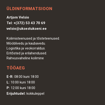
ÜLDINFORMATSIOON
Artjom Velsio
Tel:
+(372) 53 43 70 69
velsio@uksestukseni.ee
Kolimisteenused ja tõsteteenused.
Mööblivedu ja kaubavedu.
Logistika ja veokorraldus.
Eritõsted ja erilahendused.
Rahvusvaheline kolimine
TÖÖAEG
E-R:
08:00 kuni 18:00
L:
10:00 kuni 18:00
P:
12:00 kuni 18:00
Erijuhtudel:
kokkuleppel