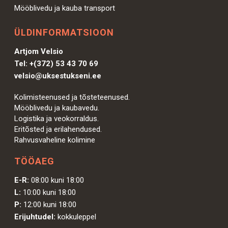
Mööblivedu ja kauba transport
ÜLDINFORMATSIOON
Artjom Velsio
Tel:
+(372) 53 43 70 69
velsio@uksestukseni.ee
Kolimisteenused ja tõsteteenused.
Mööblivedu ja kaubavedu.
Logistika ja veokorraldus.
Eritõsted ja erilahendused.
Rahvusvaheline kolimine
TÖÖAEG
E-R:
08:00 kuni 18:00
L:
10:00 kuni 18:00
P:
12:00 kuni 18:00
Erijuhtudel:
kokkuleppel