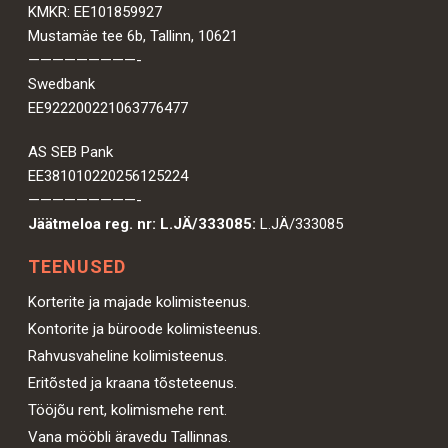
KMKR: EE101859927
Mustamäe tee 6b, Tallinn, 10621
—————————-
Swedbank
EE922200221063776477
AS SEB Pank
EE381010220256125224
—————————-
Jäätmeloa reg. nr: L.JÄ/333085:
L.JÄ/333085
TEENUSED
Korterite ja majade kolimisteenus.
Kontorite ja büroode kolimisteenus.
Rahvusvaheline kolimisteenus.
Eritõsted ja kraana tõsteteenus.
Tööjõu rent, kolimismehe rent.
Vana mööbli äravedu Tallinnas.