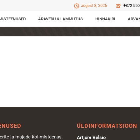
august 8, 2026
+372 550
MISTEENUSED
ÄRAVEDU & LAMMUTUS
HINNAKIRI
ARVA
ENUSED
ÜLDINFORMATSIOON
erite ja majade kolimisteenus.
Artjom Velsio