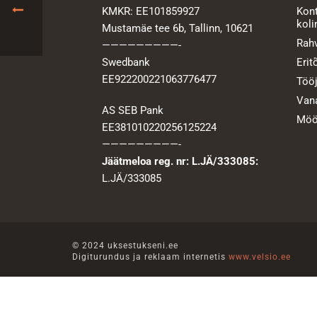
KMKR: EE101859927
Kont
koli
Mustamäe tee 6b, Tallinn, 10621
Rahv
—————————-
Swedbank
Erit
EE922200221063776477
Tööj
Vana
AS SEB Pank
Mööb
EE381010220256125224
—————————-
Jäätmeloa reg. nr: L.JÄ/333085:
L.JÄ/333085
© 2024 uksestukseni.ee
Digiturundus ja reklaam internetis
www.velsio.ee