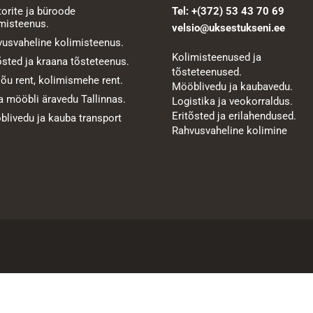
orite ja büroode
Tel:
+(372) 53 43 70 69
misteenus.
velsio@uksestukseni.ee
usvaheline kolimisteenus.
Kolimisteenused ja
õsted ja kraana tõsteteenus.
tõsteteenused.
õu rent, kolimismehe rent.
Mööblivedu ja kaubavedu.
 mööbli äravedu Tallinnas.
Logistika ja veokorraldus.
Eritõsted ja erilahendused.
livedu ja kauba transport
Rahvusvaheline kolimine