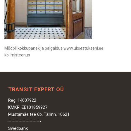
Mööbli kokkupanek ja paigaldus www.uksestukseni.ee
kolimisteenus
TRANSIT EXPERT OÜ
Reg. 14007922
KMKR: EE101859927
Mustamäe tee 6b, Tallinn, 10621
—————————-
Swedbank