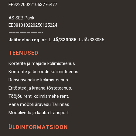
EE922200221063776477
AS SEB Pank
EE381010220256125224
—————————-
Jäätmeloa reg. nr: L.JÄ/333085:
L.JÄ/333085
TEENUSED
Korterite ja majade kolimisteenus.
Kontorite ja büroode kolimisteenus.
Rahvusvaheline kolimisteenus.
Eritõsted ja kraana tõsteteenus.
Tööjõu rent, kolimismehe rent.
Vana mööbli äravedu Tallinnas.
Mööblivedu ja kauba transport
ÜLDINFORMATSIOON