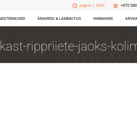
august 7, 2026
+372 550
MISTEENUSED
ÄRAVEDU & LAMMUTUS
HINNAKIRI
ARVA
-kast-rippriiete-jaoks-kol