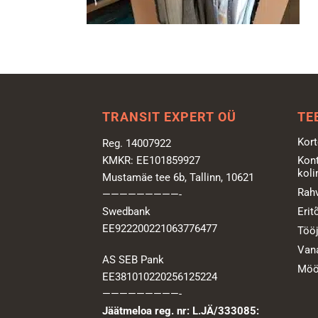
TRANSIT EXPERT OÜ
TE
Kort
Reg. 14007922
KMKR: EE101859927
Kont
koli
Mustamäe tee 6b, Tallinn, 10621
Rahv
—————————-
Swedbank
Erit
EE922200221063776477
Tööj
Vana
AS SEB Pank
Mööb
EE381010220256125224
—————————-
Jäätmeloa reg. nr: L.JÄ/333085: