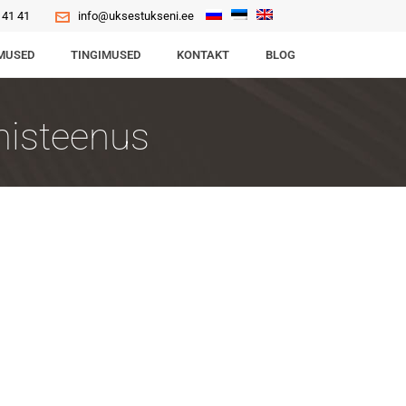
 41 41
info@uksestukseni.ee
MUSED
TINGIMUSED
KONTAKT
BLOG
imisteenus