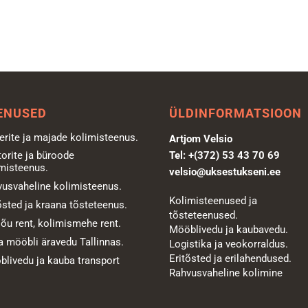
ENUSED
ÜLDINFORMATSIOON
erite ja majade kolimisteenus.
Artjom Velsio
orite ja büroode
Tel:
+(372) 53 43 70 69
misteenus.
velsio@uksestukseni.ee
usvaheline kolimisteenus.
Kolimisteenused ja
õsted ja kraana tõsteteenus.
tõsteteenused.
õu rent, kolimismehe rent.
Mööblivedu ja kaubavedu.
 mööbli äravedu Tallinnas.
Logistika ja veokorraldus.
Eritõsted ja erilahendused.
livedu ja kauba transport
Rahvusvaheline kolimine