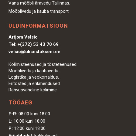
Vana mööbli äravedu Tallinnas.
Mööblivedu ja kauba transport
ÜLDINFORMATSIOON
Artjom Velsio
Tel:
+(372) 53 43 70 69
velsio@uksestukseni.ee
Kolimisteenused ja tõsteteenused.
Mööblivedu ja kaubavedu.
Logistika ja veokorraldus.
Eritõsted ja erilahendused.
Rahvusvaheline kolimine
TÖÖAEG
E-R:
08:00 kuni 18:00
L:
10:00 kuni 18:00
P:
12:00 kuni 18:00
Erijuhtudel:
kokkuleppel