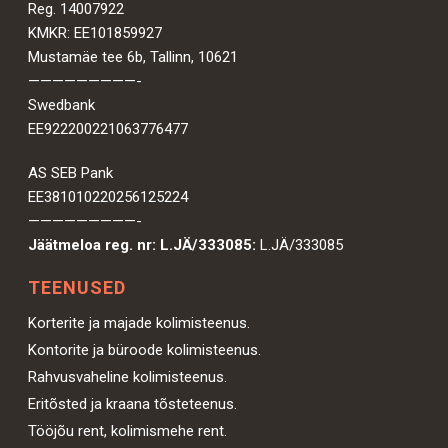
Reg. 14007922
KMKR: EE101859927
Mustamäe tee 6b, Tallinn, 10621
—————————-
Swedbank
EE922200221063776477
AS SEB Pank
EE381010220256125224
—————————-
Jäätmeloa reg. nr: L.JÄ/333085:
L.JÄ/333085
TEENUSED
Korterite ja majade kolimisteenus.
Kontorite ja büroode kolimisteenus.
Rahvusvaheline kolimisteenus.
Eritõsted ja kraana tõsteteenus.
Tööjõu rent, kolimismehe rent.