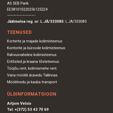
AS SEB Pank
EE381010220256125224
—————————-
Jäätmeloa reg. nr: L.JÄ/333085:
L.JÄ/333085
TEENUSED
Korterite ja majade kolimisteenus.
Kontorite ja büroode kolimisteenus.
Rahvusvaheline kolimisteenus.
Eritõsted ja kraana tõsteteenus.
Tööjõu rent, kolimismehe rent.
Vana mööbli äravedu Tallinnas.
Mööblivedu ja kauba transport
ÜLDINFORMATSIOON
Artjom Velsio
Tel:
+(372) 53 43 70 69