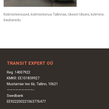
Kolimisteenused, kolimisteenus Tallinnas, Uksest Ukseni, kolimine,
kaubavedu
TRANSIT EXPERT OÜ
Reg. 14007922
KMKR: EE101859927
Mustamäe tee 6b, Tallinn, 10621
—————————-
Swedbank
EE922200221063776477